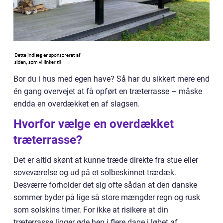
Bor du i hus med egen have? Så har du sikkert mere end
én gang overvejet at få opført en træterrasse – måske
endda en overdækket en af slagsen.
Hvorfor vælge en overdækket
træterrasse?
Det er altid skønt at kunne træde direkte fra stue eller
soveværelse og ud på et solbeskinnet trædæk.
Desværre forholder det sig ofte sådan at den danske
sommer byder på lige så store mængder regn og rusk
som solskins timer. For ikke at risikere at din
træterrasse ligger øde hen i flere dage i løbet af