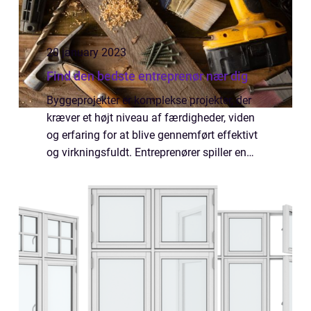
20 january 2023
Find den bedste entreprenør nær dig
Byggeprojekter er komplekse projekter, der
kræver et højt niveau af færdigheder, viden
og erfaring for at blive gennemført effektivt
og virkningsfuldt. Entreprenører spiller en
afgørende rolle i disse projekter, da de er
ansvarlige for at føre tilsyn...