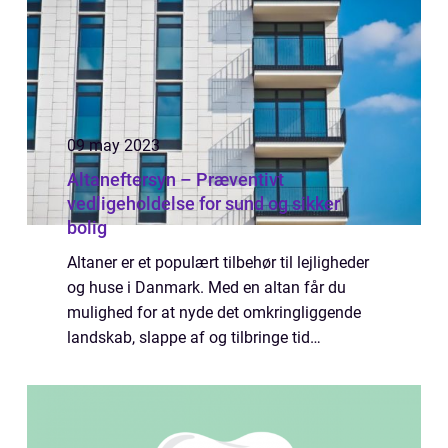
09 may 2023
Altaneftersyn – Præventivt
vedligeholdelse for sund og sikker
bolig
Altaner er et populært tilbehør til lejligheder
og huse i Danmark. Med en altan får du
mulighed for at nyde det omkringliggende
landskab, slappe af og tilbringe tid
udendørs. Men har du nogensinde tænkt
over, hvorfor d...