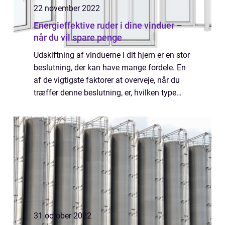
22 november 2022
Energieffektive ruder i dine vinduer –
når du vil spare penge
Udskiftning af vinduerne i dit hjem er en stor
beslutning, der kan have mange fordele. En
af de vigtigste faktorer at overveje, når du
træffer denne beslutning, er, hvilken type
rude du vælger – det kan nemlig have
betydning for såvel din fremt...
31 october 2022