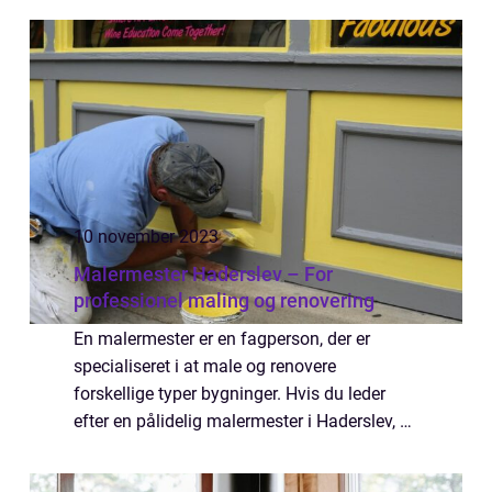
karakteristiske design og store glaspaneler
...
10 november 2023
Malermester Haderslev – For
professionel maling og renovering
En malermester er en fagperson, der er
specialiseret i at male og renovere
forskellige typer bygninger. Hvis du leder
efter en pålidelig malermester i Haderslev, er
du kommet til det rigtige sted. En
malermester i Haderslev kan hjælpe dig...