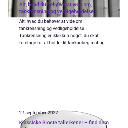
Alt, hvad du behøver at vide om
tankrensning og vedligeholdelse
Alt, hvad du behøver at vide om
tankrensning og vedligeholdelse
Tankrensning er ikke kun noget, du skal
foretage for at holde dit tankanlæg rent og
pænt. Det er faktisk også et vigtigt
vedligeholdelsesarbejde, som kan spare dig
for mange problemer i ...
27 september 2022
Klassiske Broste tallerkener – find dem