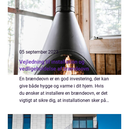
05 september 2023
Vejledning til installation og
vedligeholdelse af brændeovn
En brændeovn er en god investering, der kan
give både hygge og varme i dit hjem. Hvis
du ønsker at installere en brændeovn, er det
vigtigt at sikre dig, at installationen sker på
en sikker og korrekt måde. En korrekt
montering af brændeovnen er både ...