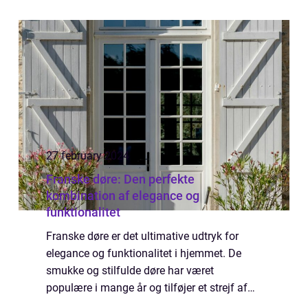
parkeret hjemme, ved kontoret eller i p-
kælderen. Mobil bilvask København ...
27 february 2024
Franske døre: Den perfekte
kombination af elegance og
funktionalitet
Franske døre er det ultimative udtryk for
elegance og funktionalitet i hjemmet. De
smukke og stilfulde døre har været
populære i mange år og tilføjer et strejf af
klassisk charme til ethvert rum. Med deres