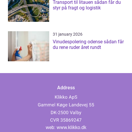
Transport til litauen sådan får du
styr på fragt og logistik
31 january 2026
Vinudespolering odense sådan får
du rene ruder året rundt
Address
web:
www.klikko.dk