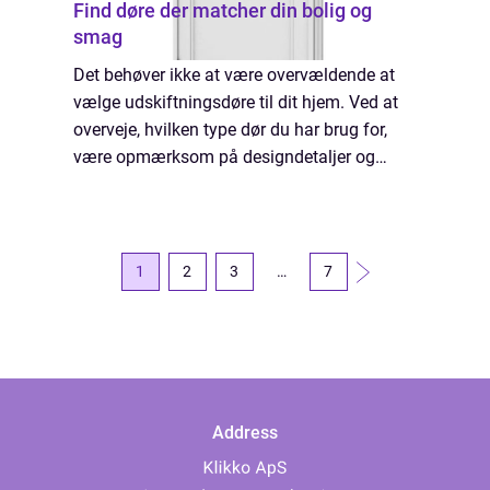
Find døre der matcher din bolig og
smag
Det behøver ikke at være overvældende at
vælge udskiftningsdøre til dit hjem. Ved at
overveje, hvilken type dør du har brug for,
være opmærksom på designdetaljer og
vurdere de anvendte materialer kan du finde
de perfekte døre til dit hjem uden nogen ...
1
2
3
…
7
Address