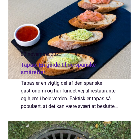
været ...
02 november 2023
Tapas: En guide til de spanske
småretter
Tapas er en vigtig del af den spanske
gastronomi og har fundet vej til restauranter
og hjem i hele verden. Faktisk er tapas så
populært, at det kan være svært at beslutte,
hvilke småretter man skal bestille. Men hvad
er ...