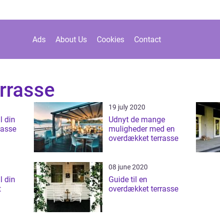
Ads
About Us
Cookies
Contact
rrasse
19 july 2020
l din
Udnyt de mange
rasse
muligheder med en
overdækket terrasse
08 june 2020
l din
Guide til en
t
overdækket terrasse