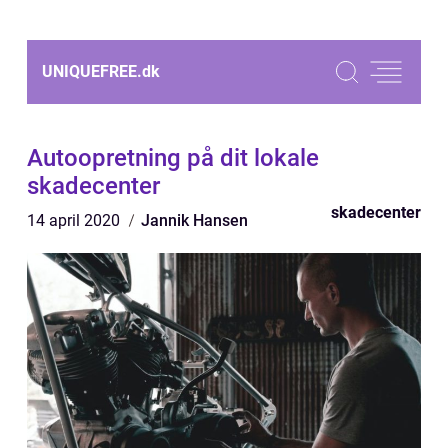
UNIQUEFREE.
dk
Autoopretning på dit lokale
skadecenter
skadecenter
14 april 2020
Jannik Hansen