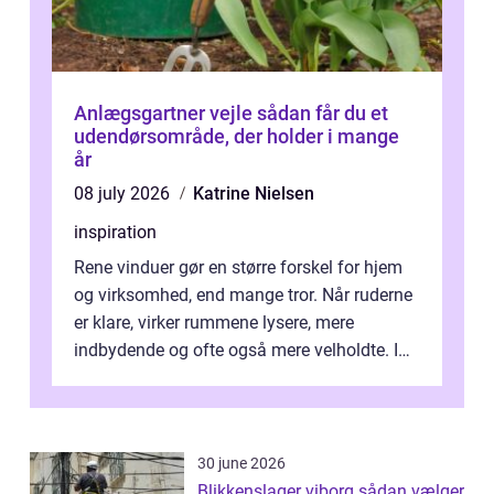
Anlægsgartner vejle sådan får du et
udendørsområde, der holder i mange
år
08 july 2026
Katrine Nielsen
inspiration
Rene vinduer gør en større forskel for hjem
og virksomhed, end mange tror. Når ruderne
er klare, virker rummene lysere, mere
indbydende og ofte også mere velholdte. I
Odense vælger flere og flere at f...
30 june 2026
Blikkenslager viborg sådan vælger