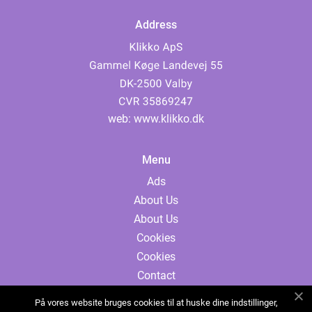
Address
web:
www.klikko.dk
Menu
Ads
About Us
About Us
Cookies
Cookies
Contact
Contact
På vores website bruges cookies til at huske dine indstillinger,