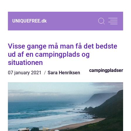
UNIQUEFREE.
dk
Visse gange må man få det bedste
ud af en campingplads og
situationen
campingpladser
07 january 2021
Sara Henriksen