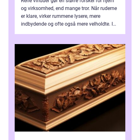
Rene vinduer gør en større forskel for hjem
og virksomhed, end mange tror. Når ruderne
er klare, virker rummene lysere, mere
indbydende og ofte også mere velholdte. I
Odense vælger flere og flere at f...