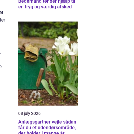
Bedemand tønder hjælp til
en tryg og værdig afsked
et
ler
,
e
08 july 2026
Anlægsgartner vejle sådan
får du et udendørsområde,
der holder i mange år