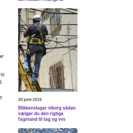
er
til
å
by
30 june 2026
Blikkenslager viborg sådan
vælger du den rigtige
fagmand til tag og vvs