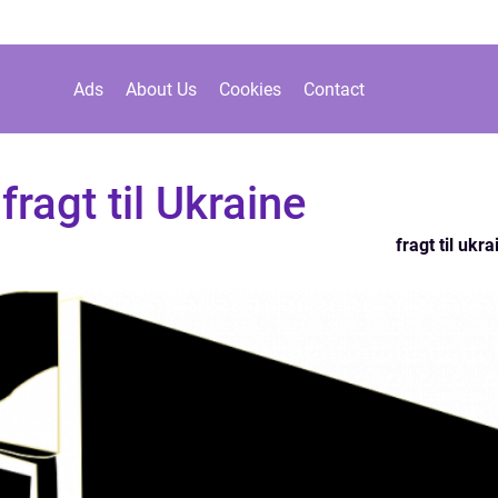
Ads
About Us
Cookies
Contact
fragt til Ukraine
fragt til ukra