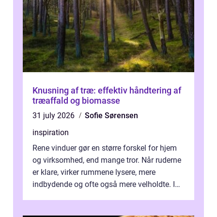
Knusning af træ: effektiv håndtering af
træaffald og biomasse
31 july 2026
Sofie Sørensen
inspiration
Rene vinduer gør en større forskel for hjem
og virksomhed, end mange tror. Når ruderne
er klare, virker rummene lysere, mere
indbydende og ofte også mere velholdte. I
Odense vælger flere og flere at f...