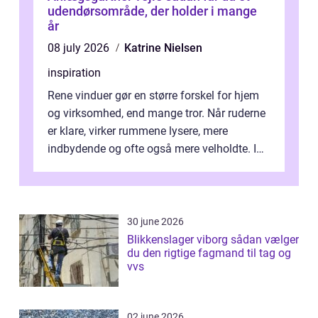
udendørsområde, der holder i mange
år
08 july 2026
Katrine Nielsen
inspiration
Rene vinduer gør en større forskel for hjem
og virksomhed, end mange tror. Når ruderne
er klare, virker rummene lysere, mere
indbydende og ofte også mere velholdte. I
Odense vælger flere og flere at f...
30 june 2026
Blikkenslager viborg sådan vælger
du den rigtige fagmand til tag og
vvs
02 june 2026