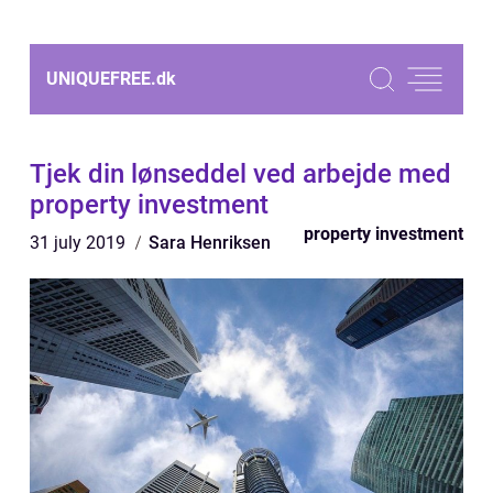
UNIQUEFREE.
dk
Tjek din lønseddel ved arbejde med
property investment
property investment
31 july 2019
Sara Henriksen