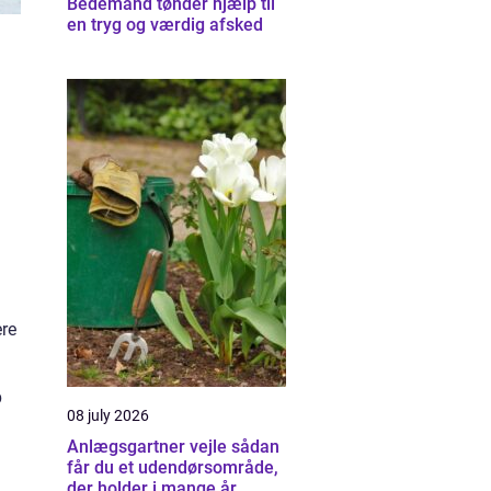
Bedemand tønder hjælp til
en tryg og værdig afsked
ere
p
08 july 2026
Anlægsgartner vejle sådan
får du et udendørsområde,
der holder i mange år