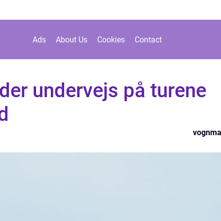
Ads
About Us
Cookies
Contact
eder undervejs på turene
d
vognma