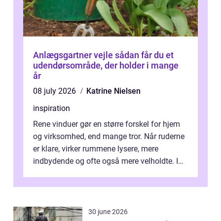
Anlægsgartner vejle sådan får du et
udendørsområde, der holder i mange
år
08 july 2026
Katrine Nielsen
inspiration
Rene vinduer gør en større forskel for hjem
og virksomhed, end mange tror. Når ruderne
er klare, virker rummene lysere, mere
indbydende og ofte også mere velholdte. I
Odense vælger flere og flere at f...
30 june 2026