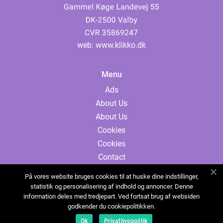
web:
www.klikko.dk
Menu
Ads
About Us
About Us
Cookies
Cookies
Contact
Contact
På vores website bruges cookies til at huske dine indstillinger,
Sitemap
statistik og personalisering af indhold og annoncer. Denne
information deles med tredjepart. Ved fortsat brug af websiden
Sitemap
godkender du cookiepolitikken.
Ads
Ok
Privatlivspolitik