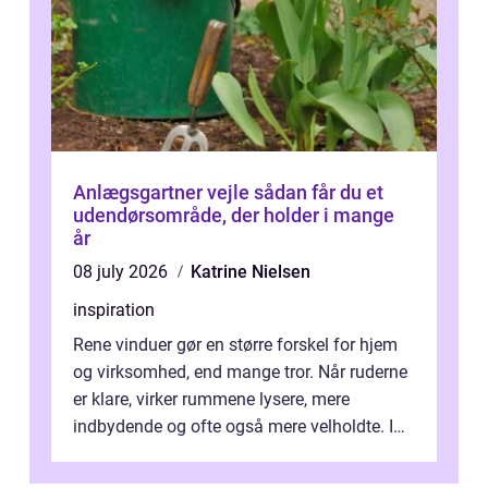
Anlægsgartner vejle sådan får du et
udendørsområde, der holder i mange
år
08 july 2026
Katrine Nielsen
inspiration
Rene vinduer gør en større forskel for hjem
og virksomhed, end mange tror. Når ruderne
er klare, virker rummene lysere, mere
indbydende og ofte også mere velholdte. I
Odense vælger flere og flere at f...