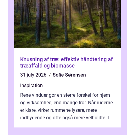
Knusning af træ: effektiv håndtering af
træaffald og biomasse
31 july 2026
Sofie Sørensen
inspiration
Rene vinduer gør en større forskel for hjem
og virksomhed, end mange tror. Når ruderne
er klare, virker rummene lysere, mere
indbydende og ofte også mere velholdte. I
Odense vælger flere og flere at f...