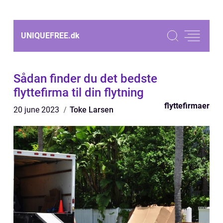
UNIQUEFREE.
dk
Sådan finder du det bedste
flyttefirma til din flytning
flyttefirmaer
20 june 2023
Toke Larsen