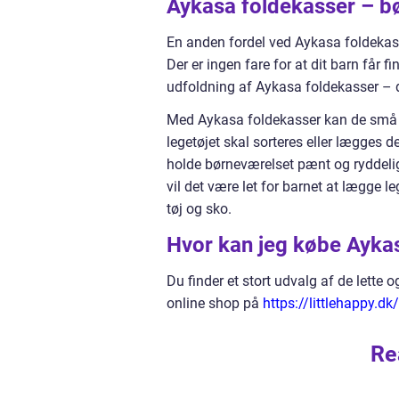
Aykasa foldekasser – 
En anden fordel ved Aykasa foldekass
Der er ingen fare for at dit barn får
udfoldning af Aykasa foldekasser – d
Med Aykasa foldekasser kan de små lær
legetøjet skal sorteres eller lægges d
holde børneværelset pænt og ryddeligt
vil det være let for barnet at lægge le
tøj og sko.
Hvor kan jeg købe Ayka
Du finder et stort udvalg af de lette
online shop på
https://littlehappy.d
Re