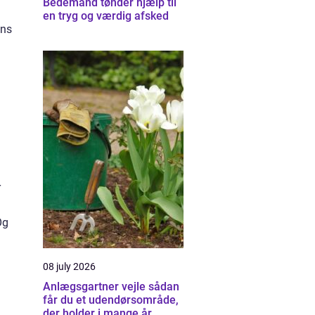
Bedemand tønder hjælp til
en tryg og værdig afsked
ans
r
Og
08 july 2026
Anlægsgartner vejle sådan
får du et udendørsområde,
der holder i mange år