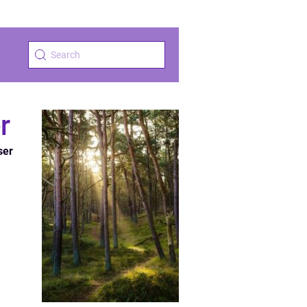
r
ser