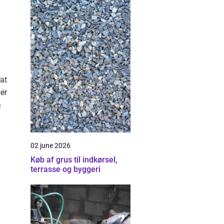
 at
ser
å
02 june 2026
Køb af grus til indkørsel,
terrasse og byggeri