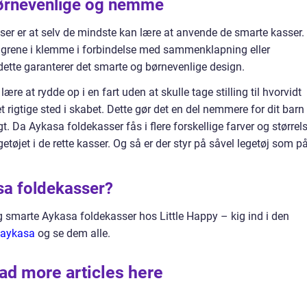
børnevenlige og nemme
er er at selv de mindste kan lære at anvende de smarte kasser.
 fingrene i klemme i forbindelse med sammenklapning eller
ette garanterer det smarte og børnevenlige design.
e at rydde op i en fart uden at skulle tage stilling til hvorvidt
et rigtige sted i skabet. Dette gør det en del nemmere for dit barn
. Da Aykasa foldekasser fås i flere forskellige farver og størrel
getøjet i de rette kasser. Og så er der styr på såvel legetøj som p
sa foldekasser?
 og smarte Aykasa foldekasser hos Little Happy – kig ind i den
k/aykasa
og se dem alle.
ad more articles here