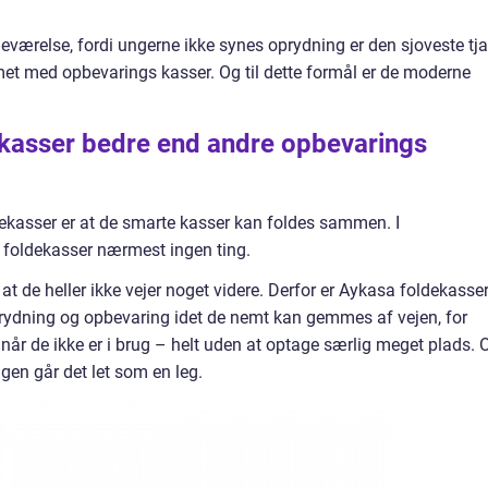
neværelse, fordi ungerne ikke synes oprydning er den sjoveste tj
met med opbevarings kasser. Og til dette formål er de moderne
ekasser bedre end andre opbevarings
dekasser er at de smarte kasser kan foldes sammen. I
 foldekasser nærmest ingen ting.
t de heller ikke vejer noget videre. Derfor er Aykasa foldekasse
prydning og opbevaring idet de nemt kan gemmes af vejen, for
når de ikke er i brug – helt uden at optage særlig meget plads. 
ngen går det let som en leg.