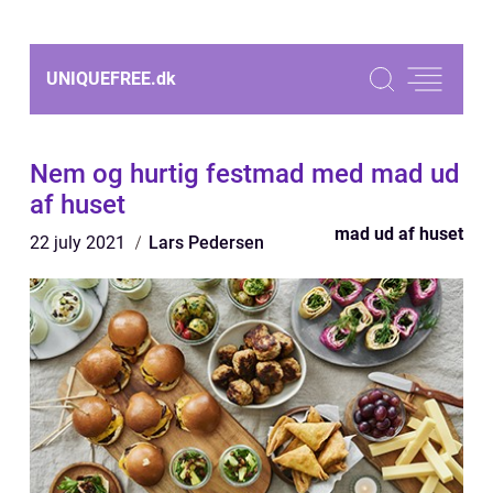
UNIQUEFREE.
dk
Nem og hurtig festmad med mad ud
af huset
mad ud af huset
22 july 2021
Lars Pedersen