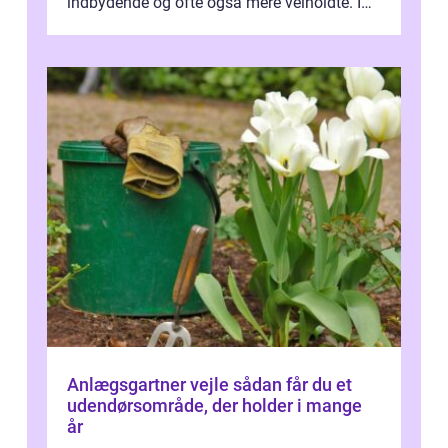
indbydende og ofte også mere velholdte. I
Odense vælger flere og flere at f...
Anlægsgartner vejle sådan får du et
udendørsområde, der holder i mange
år