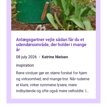
Anlægsgartner vejle sådan får du et
udendørsområde, der holder i mange
år
08 july 2026
Katrine Nielsen
inspiration
Rene vinduer gør en større forskel for hjem
og virksomhed, end mange tror. Når ruderne
er klare, virker rummene lysere, mere
indbydende og ofte også mere velholdte. I
Odense vælger flere og flere at f...