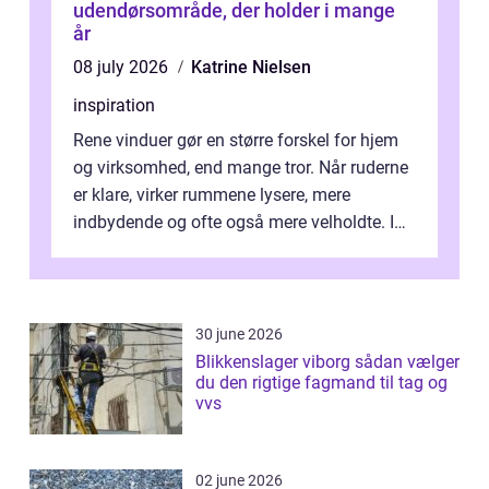
udendørsområde, der holder i mange
år
08 july 2026
Katrine Nielsen
inspiration
Rene vinduer gør en større forskel for hjem
og virksomhed, end mange tror. Når ruderne
er klare, virker rummene lysere, mere
indbydende og ofte også mere velholdte. I
Odense vælger flere og flere at f...
30 june 2026
Blikkenslager viborg sådan vælger
du den rigtige fagmand til tag og
vvs
02 june 2026