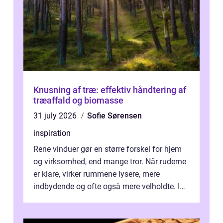
Knusning af træ: effektiv håndtering af
træaffald og biomasse
31 july 2026
Sofie Sørensen
inspiration
Rene vinduer gør en større forskel for hjem
og virksomhed, end mange tror. Når ruderne
er klare, virker rummene lysere, mere
indbydende og ofte også mere velholdte. I
Odense vælger flere og flere at f...