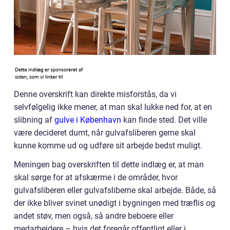
Denne overskrift kan direkte misforstås, da vi
selvfølgelig ikke mener, at man skal lukke ned for, at en
slibning af
gulve i København
kan finde sted. Det ville
være decideret dumt, når gulvafsliberen gerne skal
kunne komme ud og udføre sit arbejde bedst muligt.
Meningen bag overskriften til dette indlæg er, at man
skal sørge for at afskærme i de områder, hvor
gulvafsliberen eller gulvafsliberne skal arbejde. Både, så
der ikke bliver svinet unødigt i bygningen med træflis og
andet støv, men også, så andre beboere eller
medarbejdere – hvis det foregår offentligt eller i