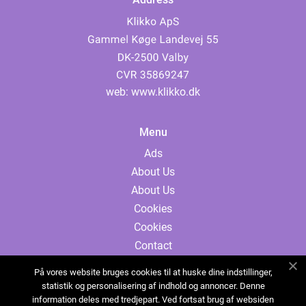
web:
www.klikko.dk
Menu
Ads
About Us
About Us
Cookies
Cookies
Contact
Contact
På vores website bruges cookies til at huske dine indstillinger,
Sitemap
statistik og personalisering af indhold og annoncer. Denne
information deles med tredjepart. Ved fortsat brug af websiden
Sitemap