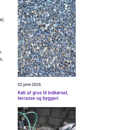
e).
n
n.
02 june 2026
Køb af grus til indkørsel,
terrasse og byggeri