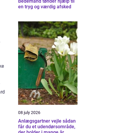
Bedemand tønder hjælp til
en tryg og værdig afsked
f
ke
ård
08 july 2026
Anlægsgartner vejle sådan
får du et udendørsområde,
der holder i mange år