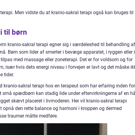
 terapi. Men vidste du at kranio-sakral terapi også kan bruges til
 til børn
rm kranio-sakral terapi egner sig i særdeleshed til behandling a
. Børn som lider af smerter i bevæge apparatet, i ryggen eller i
 tilpas med massage eller zoneterapi. Det er for voldsom og for
rn, især hvis dets energi niveau i forvejen er lavt og det måske ik
 tider.
 kranio-sakral terapi hos en terapeut som har erfaring inden for
t små spædbørn kan stadig lide under eftervirkningerne af en h
gget skævt placeret i livmoderen. Her vil kranio-sakral terapi
t opnå den rette balance og harmoni i kroppen og dermed
sse traumer måtte medføre.