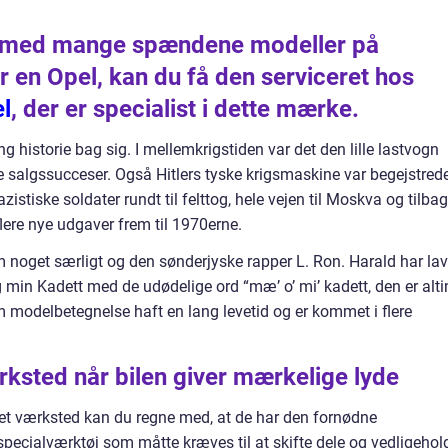
t med mange spændene modeller på
 en Opel, kan du få den serviceret hos
l
, der er specialist i dette mærke.
ng historie bag sig. I mellemkrigstiden var det den lille lastvogn
ste salgssucceser. Også Hitlers tyske krigsmaskine var begejstred
zistiske soldater rundt til felttog, hele vejen til Moskva og tilba
 flere nye udgaver frem til 1970erne.
noget særligt og den sønderjyske rapper L. Ron. Harald har lav
min Kadett med de udødelige ord “mæ’ o’ mi’ kadett, den er alti
modelbetegnelse haft en lang levetid og er kommet i flere
rksted når bilen giver mærkelige lyde
eret værksted kan du regne med, at de har den fornødne
specialværktøj som måtte kræves til at skifte dele og vedligehol