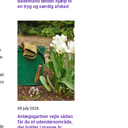
Bedemand tønder hjælp til
en tryg og værdig afsked
e
ge
et
ns
08 july 2026
Anlægsgartner vejle sådan
får du et udendørsområde,
de
der holder i mange år