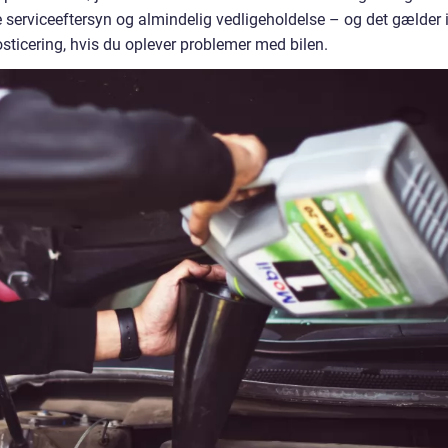
 serviceeftersyn og almindelig vedligeholdelse – og det gælder 
sticering, hvis du oplever problemer med bilen.