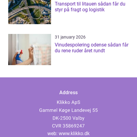
Transport til litauen sådan får du
styr på fragt og logistik
31 january 2026
Vinudespolering odense sådan får
du rene ruder året rundt
Address
web:
www.klikko.dk