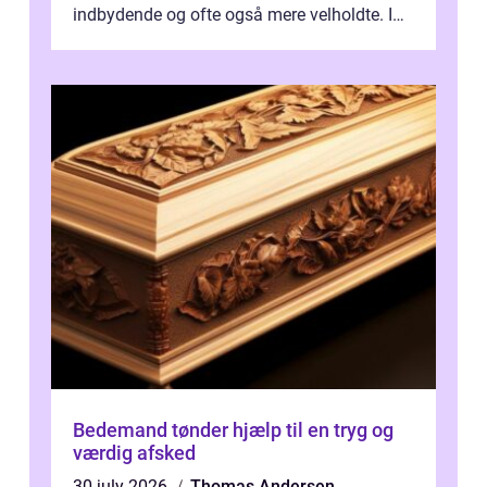
indbydende og ofte også mere velholdte. I
Odense vælger flere og flere at f...
Bedemand tønder hjælp til en tryg og
værdig afsked
30 july 2026
Thomas Andersen