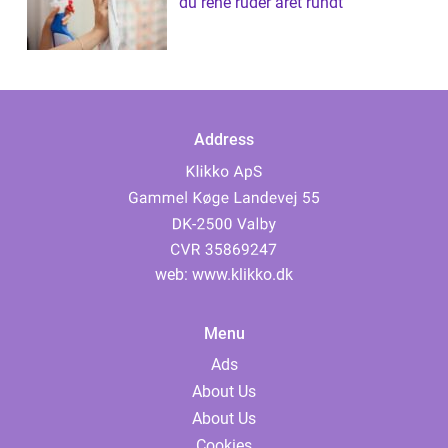
du rene ruder året rundt
Address
web:
www.klikko.dk
Menu
Ads
About Us
About Us
Cookies