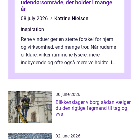
udendørsområde, der holder i mange
år
08 july 2026
Katrine Nielsen
inspiration
Rene vinduer gør en større forskel for hjem
og virksomhed, end mange tror. Når ruderne
er klare, virker rummene lysere, mere
indbydende og ofte også mere velholdte. I
Odense vælger flere og flere at f...
30 june 2026
Blikkenslager viborg sådan vælger
du den rigtige fagmand til tag og
vvs
02 june 2026