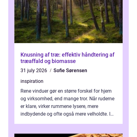
Knusning af træ: effektiv håndtering af
træaffald og biomasse
31 july 2026
Sofie Sørensen
inspiration
Rene vinduer gør en større forskel for hjem
og virksomhed, end mange tror. Når ruderne
er klare, virker rummene lysere, mere
indbydende og ofte også mere velholdte. I
Odense vælger flere og flere at f...