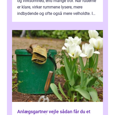
og virksomhed, end mange tror. Når ruderne
er klare, virker rummene lysere, mere
indbydende og ofte også mere velholdte. I
Odense vælger flere og flere at f...
Anlægsgartner vejle sådan får du et