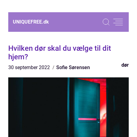
UNIQUEFREE.
dk
Hvilken dør skal du vælge til dit
hjem?
dør
30 september 2022
Sofie Sørensen