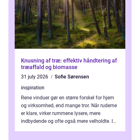
Knusning af træ: effektiv håndtering af
træaffald og biomasse
31 july 2026
Sofie Sørensen
inspiration
Rene vinduer gør en større forskel for hjem
og virksomhed, end mange tror. Når ruderne
er klare, virker rummene lysere, mere
indbydende og ofte også mere velholdte. I
Odense vælger flere og flere at f...