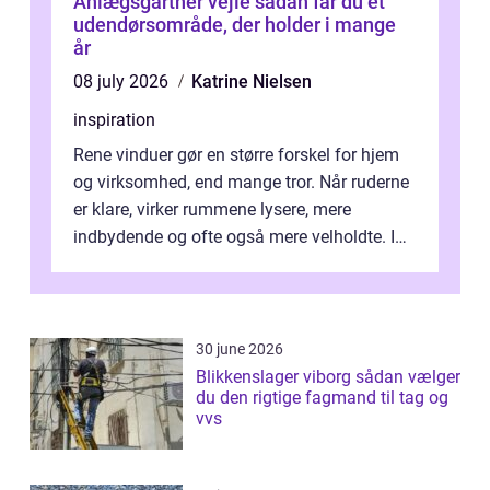
Anlægsgartner vejle sådan får du et
udendørsområde, der holder i mange
år
08 july 2026
Katrine Nielsen
inspiration
Rene vinduer gør en større forskel for hjem
og virksomhed, end mange tror. Når ruderne
er klare, virker rummene lysere, mere
indbydende og ofte også mere velholdte. I
Odense vælger flere og flere at f...
30 june 2026
Blikkenslager viborg sådan vælger
du den rigtige fagmand til tag og
vvs