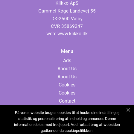
web:
www.klikko.dk
Menu
Ads
About Us
About Us
Cookies
Cookies
Contact
Contact
På vores website bruges cookies til at huske dine indstillinger,
Sitemap
statistik og personalisering af indhold og annoncer. Denne
information deles med tredjepart. Ved fortsat brug af websiden
Sitemap
godkender du cookiepolitikken.
Ads