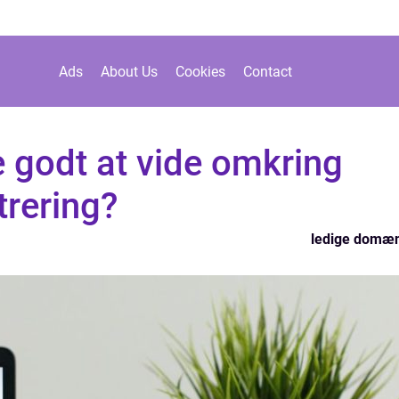
Ads
About Us
Cookies
Contact
 godt at vide omkring
rering?
ledige domæ