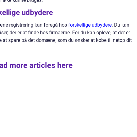
l ikke kunne bruges.
kellige udbydere
mæne registrering kan foregå hos
forskellige udbydere
. Du kan
r, der er at finde hos firmaerne. For du kan opleve, at der er
ge at spare på det domæne, som du ønsker at købe til netop dit
ad more articles here