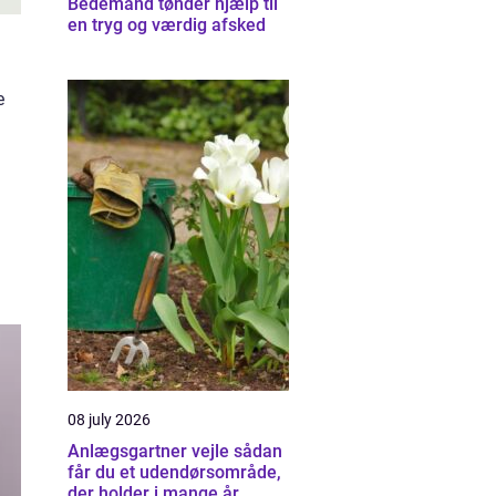
Bedemand tønder hjælp til
en tryg og værdig afsked
e
08 july 2026
Anlægsgartner vejle sådan
får du et udendørsområde,
der holder i mange år