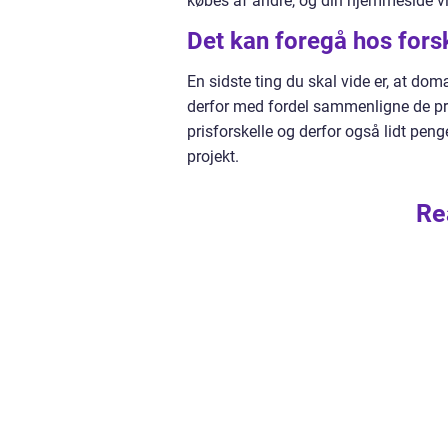
købes af andre, og din hjemmeside vi
Det kan foregå hos fors
En sidste ting du skal vide er, at do
derfor med fordel sammenligne de prise
prisforskelle og derfor også lidt pen
projekt.
Re