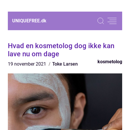
UNIQUEFREE.
dk
Hvad en kosmetolog dog ikke kan
lave nu om dage
kosmetolog
19 november 2021
Toke Larsen