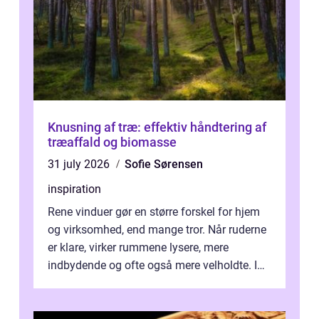
Knusning af træ: effektiv håndtering af
træaffald og biomasse
31 july 2026
Sofie Sørensen
inspiration
Rene vinduer gør en større forskel for hjem
og virksomhed, end mange tror. Når ruderne
er klare, virker rummene lysere, mere
indbydende og ofte også mere velholdte. I
Odense vælger flere og flere at f...