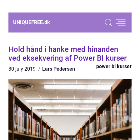
UNIQUEFREE.
dk
Hold hånd i hanke med hinanden
ved eksekvering af Power BI kurser
power bi kurser
30 july 2019
Lars Pedersen