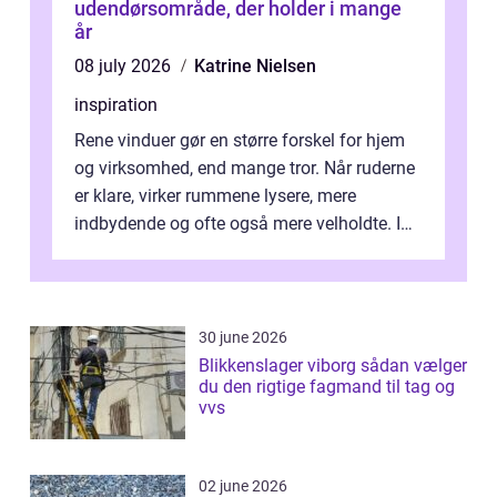
udendørsområde, der holder i mange
år
08 july 2026
Katrine Nielsen
inspiration
Rene vinduer gør en større forskel for hjem
og virksomhed, end mange tror. Når ruderne
er klare, virker rummene lysere, mere
indbydende og ofte også mere velholdte. I
Odense vælger flere og flere at f...
30 june 2026
Blikkenslager viborg sådan vælger
du den rigtige fagmand til tag og
vvs
02 june 2026