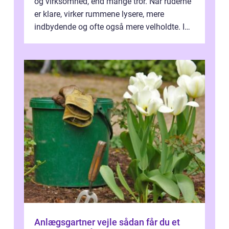
og virksomhed, end mange tror. Når ruderne
er klare, virker rummene lysere, mere
indbydende og ofte også mere velholdte. I
Odense vælger flere og flere at f...
Anlægsgartner vejle sådan får du et