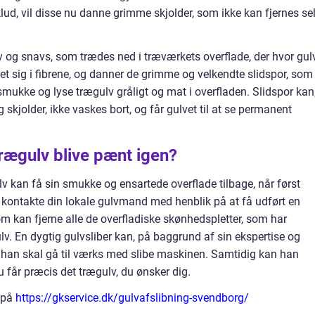
ud, vil disse nu danne grimme skjolder, som ikke kan fjernes se
 og snavs, som trædes ned i træværkets overflade, der hvor gul
tet sig i fibrene, og danner de grimme og velkendte slidspor, som
smukke og lyse trægulv gråligt og mat i overfladen. Slidspor kan,
skjolder, ikke vaskes bort, og får gulvet til at se permanent
trægulv blive pænt igen?
v kan få sin smukke og ensartede overflade tilbage, når først
r kontakte din lokale gulvmand med henblik på at få udført en
om kan fjerne alle de overfladiske skønhedspletter, som har
ulv. En dygtig gulvsliber kan, på baggrund af sin ekspertise og
gt han skal gå til værks med slibe maskinen. Samtidig kan han
u får præcis det trægulv, du ønsker dig.
g på
https://gkservice.dk/gulvafslibning-svendborg/