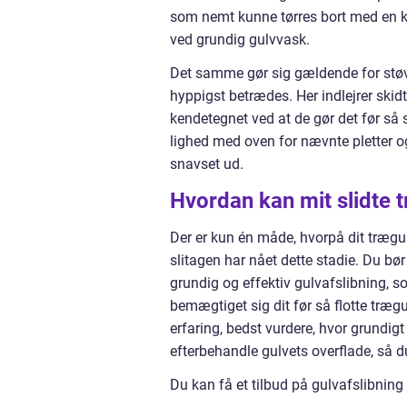
som nemt kunne tørres bort med en kl
ved grundig gulvvask.
Det samme gør sig gældende for støv
hyppigst betrædes. Her indlejrer skid
kendetegnet ved at de gør det før så 
lighed med oven for nævnte pletter og 
snavset ud.
Hvordan kan mit slidte 
Der er kun én måde, hvorpå dit trægul
slitagen har nået dette stadie. Du bø
grundig og effektiv gulvafslibning, s
bemægtiget sig dit før så flotte træg
erfaring, bedst vurdere, hvor grundi
efterbehandle gulvets overflade, så d
Du kan få et tilbud på gulvafslibnin