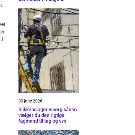
lv
vet
 er
 i
30 june 2026
Blikkenslager viborg sådan
vælger du den rigtige
fagmand til tag og vvs