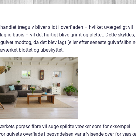
ndlet trægulv bliver slidt i overfladen – hvilket uvægerligt vil
aglig basis – vil det hurtigt blive grimt og plettet. Dette skyldes,
lvet modtog, da det blev lagt (eller efter seneste gulvafslibnin
ræværket blottet og ubeskyttet.
æværkets porøse fibre vil suge spildte væsker som for eksempel
Hvor gulvets overflade i begyndelsen var afvisende over for væske