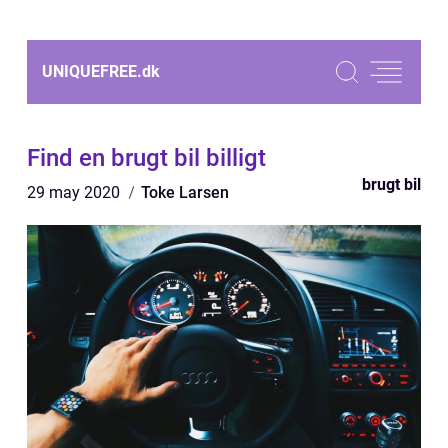
UNIQUEFREE.
dk
Find en brugt bil billigt
brugt bil
29 may 2020
Toke Larsen