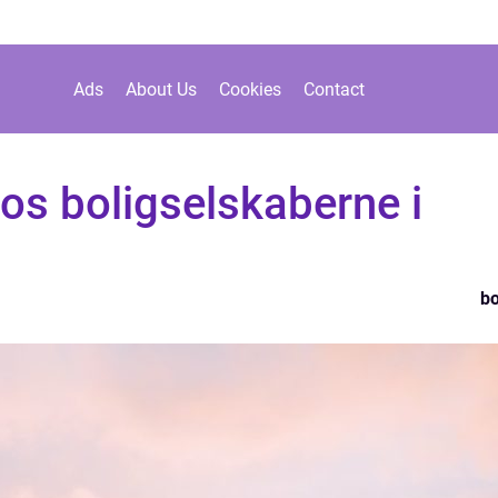
Ads
About Us
Cookies
Contact
hos boligselskaberne i
bo