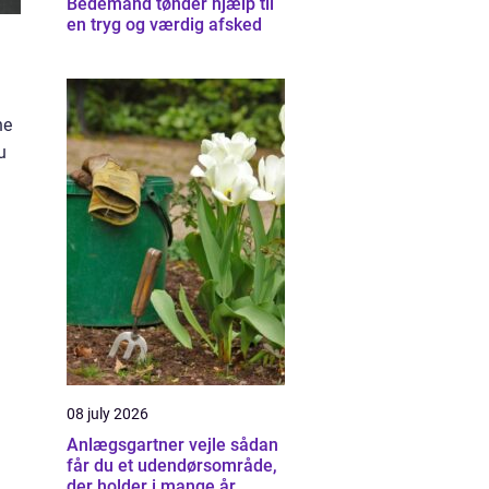
Bedemand tønder hjælp til
en tryg og værdig afsked
ne
u
08 july 2026
Anlægsgartner vejle sådan
får du et udendørsområde,
der holder i mange år