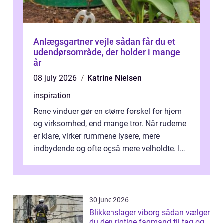
Anlægsgartner vejle sådan får du et
udendørsområde, der holder i mange
år
08 july 2026
Katrine Nielsen
inspiration
Rene vinduer gør en større forskel for hjem
og virksomhed, end mange tror. Når ruderne
er klare, virker rummene lysere, mere
indbydende og ofte også mere velholdte. I
Odense vælger flere og flere at f...
30 june 2026
Blikkenslager viborg sådan vælger
du den rigtige fagmand til tag og