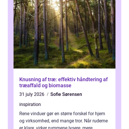
Knusning af træ: effektiv håndtering af
træaffald og biomasse
31 july 2026
Sofie Sørensen
inspiration
Rene vinduer gør en større forskel for hjem
og virksomhed, end mange tror. Når ruderne
er klare, virker rummene lysere, mere