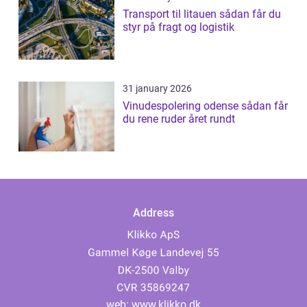
Transport til litauen sådan får du
styr på fragt og logistik
31 january 2026
Vinudespolering odense sådan får
du rene ruder året rundt
Address
web:
www.klikko.dk