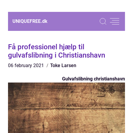
UNIQUEFREE.
dk
Få professionel hjælp til
gulvafslibning i Christianshavn
06 february 2021
Toke Larsen
Gulvafslibning christianshavn