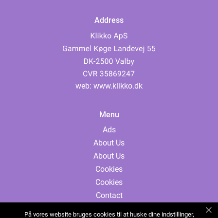
Address
web:
www.klikko.dk
Menu
Ads
About Us
About Us
Cookies
Cookies
Contact
Contact
På vores website bruges cookies til at huske dine indstillinger,