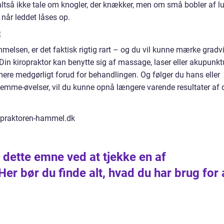
altså ikke tale om knogler, der knækker, men om små bobler af lu
når leddet låses op.
mmelsen, er det faktisk rigtig rart – og du vil kunne mærke gradv
. Din kiropraktor kan benytte sig af massage, laser eller akupunkt
mere medgørligt forud for behandlingen. Og følger du hans eller
emme-øvelser, vil du kunne opnå længere varende resultater af 
opraktoren-hammel.dk
dette emne ved at tjekke en af
er bør du finde alt, hvad du har brug for 