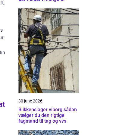
ft,
is
ur
din
30 june 2026
at
Blikkenslager viborg sådan
vælger du den rigtige
fagmand til tag og vvs