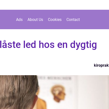
Ads
About Us
Cookies
Contact
låste led hos en dygtig
kiroprak