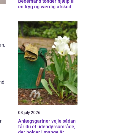
Bedemand tønder hjælp til
en tryg og værdig afsked
an,
–
nd.
08 july 2026
e
r
Anlægsgartner vejle sådan
får du et udendørsområde,
der holder i mange år