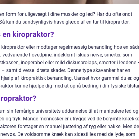
n form for uligevægt i dine muskler og led? Har du ofte ondt i
å kan du sandsynligvis have glæde af en tur til kiropraktor.
 en kiropraktor?
 kiropraktor eller modtager regelmæssig behandling hos en såd
ken, vedvarende hovedpine, indeklemt iskias nerve, smerter, som
ystkassen, inoperabel eller mild diskusprolaps, smerter i leddene 
næ – samt diverse idræts skader. Denne type skavanker har en
hjælp af kiropraktisk behandling. Uanset hvor gammel du er, og
praktor kunne hjælpe dig med at opnå bedring i din fysiske tilsta
iropraktor?
em sin femårige universitets uddannelse til at manipulere led og
reb og tryk. Mange mennesker er utrygge ved de berømte knækk
ktoren foretager en manuel justering af ryg eller nakke. Men de
e nervøs. De voldsomme knæk kan sidestilles med de lyde, som