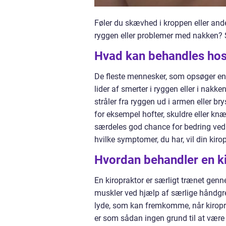
Føler du skævhed i kroppen eller ande
ryggen eller problemer med nakken? S
Hvad kan behandles hos
De fleste mennesker, som opsøger en
lider af smerter i ryggen eller i nak
stråler fra ryggen ud i armen eller br
for eksempel hofter, skuldre eller k
særdeles god chance for bedring ved 
hvilke symptomer, du har, vil din kiro
Hvordan behandler en k
En kiropraktor er særligt trænet genn
muskler ved hjælp af særlige håndg
lyde, som kan fremkomme, når kiropra
er som sådan ingen grund til at vær