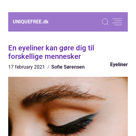
UNIQUEFREE.
dk
En eyeliner kan gøre dig til
forskellige mennesker
Eyeliner
17 february 2021
Sofie Sørensen