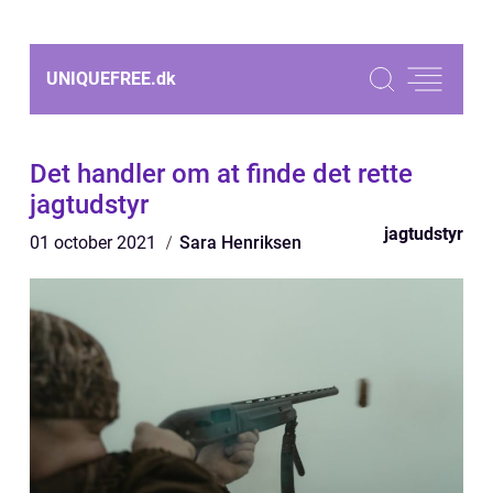
UNIQUEFREE.
dk
Det handler om at finde det rette
jagtudstyr
jagtudstyr
01 october 2021
Sara Henriksen