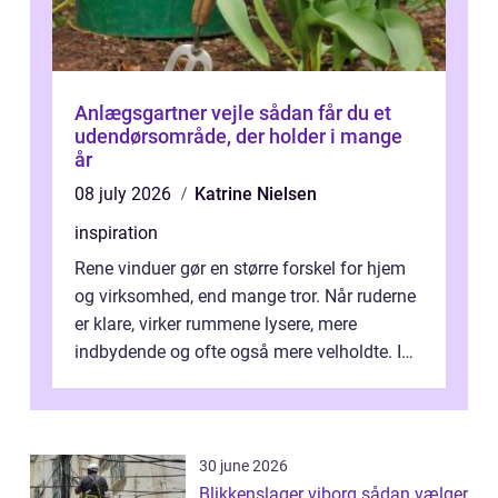
Anlægsgartner vejle sådan får du et
udendørsområde, der holder i mange
år
08 july 2026
Katrine Nielsen
inspiration
Rene vinduer gør en større forskel for hjem
og virksomhed, end mange tror. Når ruderne
er klare, virker rummene lysere, mere
indbydende og ofte også mere velholdte. I
Odense vælger flere og flere at f...
30 june 2026
Blikkenslager viborg sådan vælger