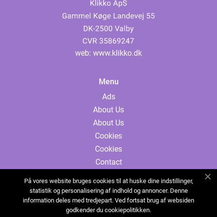
web:
www.klikko.dk
Menu
Ads
About Us
About Us
Cookies
Cookies
Contact
Contact
På vores website bruges cookies til at huske dine indstillinger,
Sitemap
statistik og personalisering af indhold og annoncer. Denne
information deles med tredjepart. Ved fortsat brug af websiden
Sitemap
godkender du cookiepolitikken.
Ads