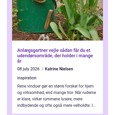
Anlægsgartner vejle sådan får du et
udendørsområde, der holder i mange
år
08 july 2026
Katrine Nielsen
inspiration
Rene vinduer gør en større forskel for hjem
og virksomhed, end mange tror. Når ruderne
er klare, virker rummene lysere, mere
indbydende og ofte også mere velholdte. I
Odense vælger flere og flere at f...