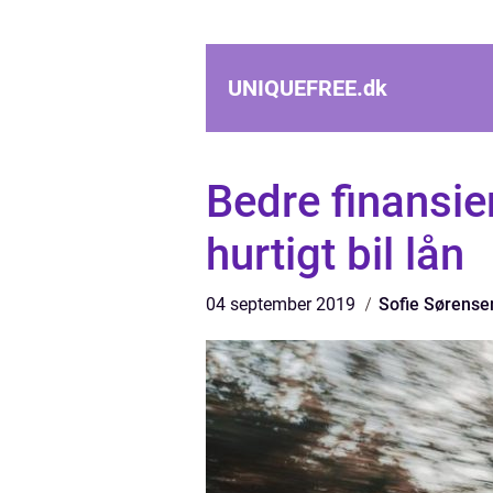
UNIQUEFREE.
dk
Bedre finansier
hurtigt bil lån
04 september 2019
Sofie Sørense