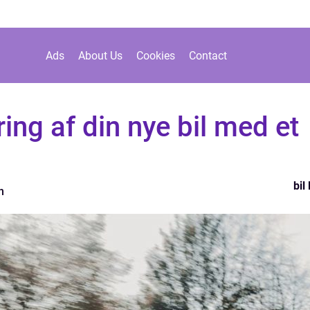
Ads
About Us
Cookies
Contact
ing af din nye bil med et
bil
n