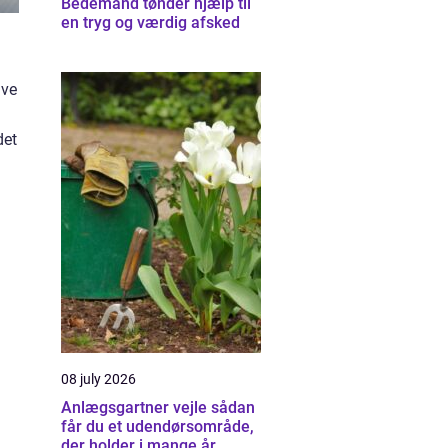
Bedemand tønder hjælp til
en tryg og værdig afsked
ave
det
08 july 2026
Anlægsgartner vejle sådan
får du et udendørsområde,
der holder i mange år