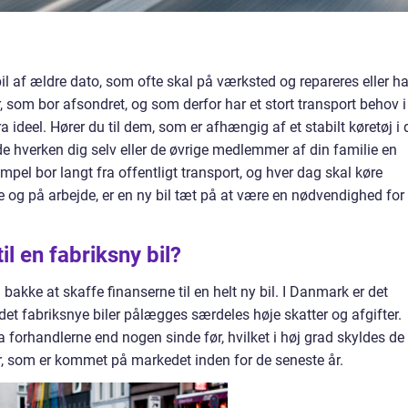
l af ældre dato, som ofte skal på værksted og repareres eller h
r, som bor afsondret, og som derfor har et stort transport behov i
a ideel. Hører du til dem, som er afhængig af et stabilt køretøj i 
de hverken dig selv eller de øvrige medlemmer af din familie en
mpel bor langt fra offentligt transport, og hver dag skal køre
 og på arbejde, er en ny bil tæt på at være en nødvendighed for
il en fabriksny bil?
d bakke at skaffe finanserne til en helt ny bil. I Danmark er det
idet fabriksnye biler pålægges særdeles høje skatter og afgifter.
d fra forhandlerne end nogen sinde før, hvilket i høj grad skyldes de
r, som er kommet på markedet inden for de seneste år.