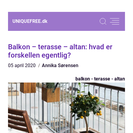
UNIQUEFREE.
dk
Balkon – terasse – altan: hvad er
forskellen egentlig?
05 april 2020
Annika Sørensen
balkon - terasse - altan