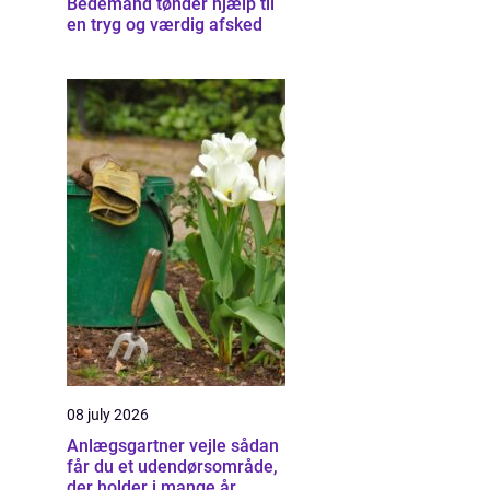
Bedemand tønder hjælp til
en tryg og værdig afsked
08 july 2026
Anlægsgartner vejle sådan
får du et udendørsområde,
der holder i mange år