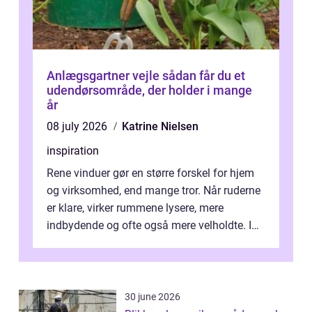
Anlægsgartner vejle sådan får du et
udendørsområde, der holder i mange
år
08 july 2026
Katrine Nielsen
inspiration
Rene vinduer gør en større forskel for hjem
og virksomhed, end mange tror. Når ruderne
er klare, virker rummene lysere, mere
indbydende og ofte også mere velholdte. I
Odense vælger flere og flere at f...
30 june 2026