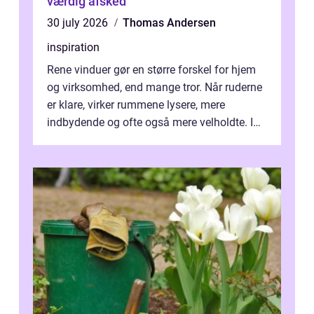
værdig afsked
30 july 2026
Thomas Andersen
inspiration
Rene vinduer gør en større forskel for hjem
og virksomhed, end mange tror. Når ruderne
er klare, virker rummene lysere, mere
indbydende og ofte også mere velholdte. I
Odense vælger flere og flere at f...