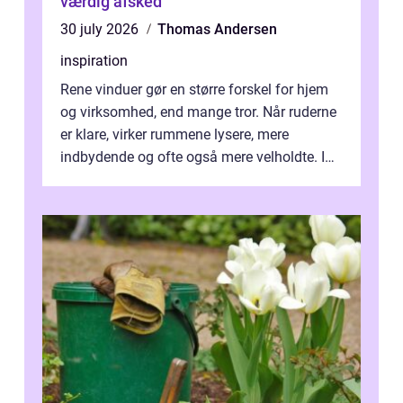
værdig afsked
30 july 2026
Thomas Andersen
inspiration
Rene vinduer gør en større forskel for hjem
og virksomhed, end mange tror. Når ruderne
er klare, virker rummene lysere, mere
indbydende og ofte også mere velholdte. I
Odense vælger flere og flere at f...