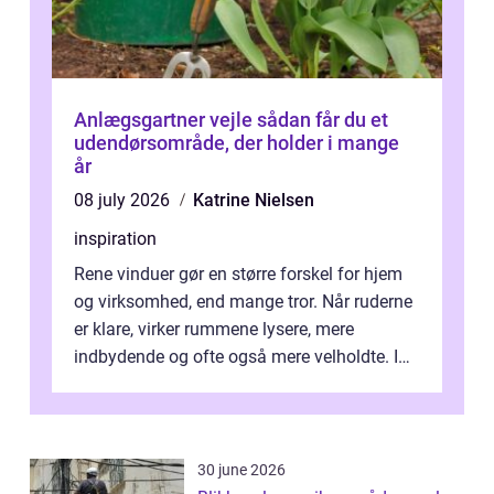
Anlægsgartner vejle sådan får du et
udendørsområde, der holder i mange
år
08 july 2026
Katrine Nielsen
inspiration
Rene vinduer gør en større forskel for hjem
og virksomhed, end mange tror. Når ruderne
er klare, virker rummene lysere, mere
indbydende og ofte også mere velholdte. I
Odense vælger flere og flere at f...
30 june 2026