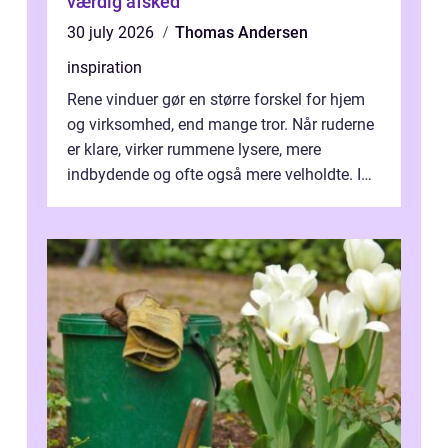
værdig afsked
30 july 2026
Thomas Andersen
inspiration
Rene vinduer gør en større forskel for hjem
og virksomhed, end mange tror. Når ruderne
er klare, virker rummene lysere, mere
indbydende og ofte også mere velholdte. I
Odense vælger flere og flere at f...