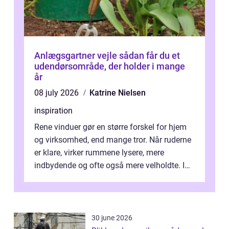
Anlægsgartner vejle sådan får du et
udendørsområde, der holder i mange
år
08 july 2026
Katrine Nielsen
inspiration
Rene vinduer gør en større forskel for hjem
og virksomhed, end mange tror. Når ruderne
er klare, virker rummene lysere, mere
indbydende og ofte også mere velholdte. I
Odense vælger flere og flere at f...
30 june 2026