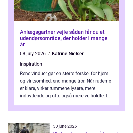
Anlægsgartner vejle sådan får du et
udendørsområde, der holder i mange
år
08 july 2026
Katrine Nielsen
inspiration
Rene vinduer gør en større forskel for hjem
og virksomhed, end mange tror. Når ruderne
er klare, virker rummene lysere, mere
indbydende og ofte også mere velholdte. I
Odense vælger flere og flere at f...
30 june 2026