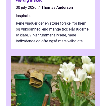
værdig afsked
30 july 2026
Thomas Andersen
inspiration
Rene vinduer gør en større forskel for hjem
og virksomhed, end mange tror. Når ruderne
er klare, virker rummene lysere, mere
indbydende og ofte også mere velholdte. I
Odense vælger flere og flere at f...