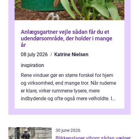
Anlægsgartner vejle sådan får du et
udendørsområde, der holder i mange
år
08 july 2026
Katrine Nielsen
inspiration
Rene vinduer gør en større forskel for hjem
og virksomhed, end mange tror. Når ruderne
er klare, virker rummene lysere, mere
indbydende og ofte også mere velholdte. I
Odense vælger flere og flere at f...
30 june 2026
Blikkenslager viborg sådan vælger