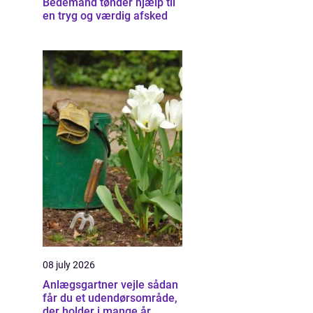
Bedemand tønder hjælp til
en tryg og værdig afsked
08 july 2026
Anlægsgartner vejle sådan
får du et udendørsområde,
der holder i mange år