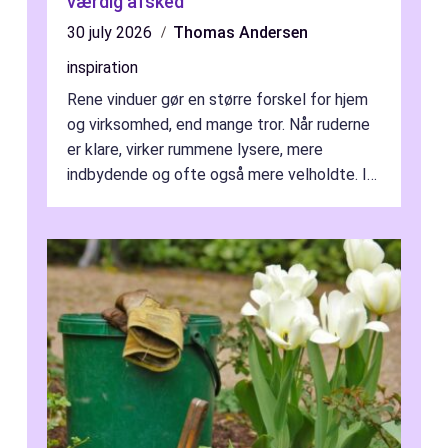
værdig afsked
30 july 2026
Thomas Andersen
inspiration
Rene vinduer gør en større forskel for hjem
og virksomhed, end mange tror. Når ruderne
er klare, virker rummene lysere, mere
indbydende og ofte også mere velholdte. I
Odense vælger flere og flere at f...