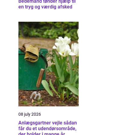
Bedemand tønder hjælp til
en tryg og værdig afsked
08 july 2026
Anlægsgartner vejle sådan
får du et udendørsområde,
der holder i mange år