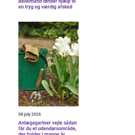
Bedemand tønder hjælp til
en tryg og værdig afsked
08 july 2026
Anlægsgartner vejle sådan
får du et udendørsområde,
der holder i mange år